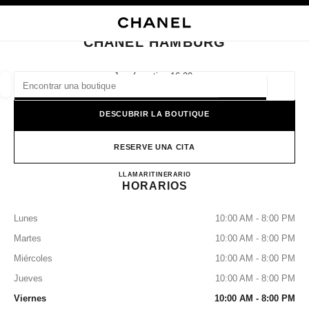
ACTIVAR CONTRASTE ALTO
CERRAR TARJETA DE BOUTIQUE CHANEL HAMBURG
navegación principal
Buscar
Mi
navegación principal
CHANEL HAMBURG
BUSCAR UNA BOUTIQUE
Jungfernstieg 16-20,
20354 Hamburg
Geoloc
las sugerencias se muestran debajo de esta barra de búsqueda
0 Sugerencias disponibles
DESCUBRIR LA BOUTIQUE
MODA
GAFAS
RELOJERÍA Y JOYERÍA
PERFUMES
resultado de los filtros por:
RESERVE UNA CITA
filtros
CHANEL HAMBURG
LLAMAR
+49 04050039190
ITINERARIO
HORARIOS
Lunes
10:00 AM - 8:00 PM
Martes
10:00 AM - 8:00 PM
Miércoles
10:00 AM - 8:00 PM
Jueves
10:00 AM - 8:00 PM
Viernes
10:00 AM - 8:00 PM