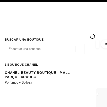
PRINCIPAL
ACTIVAR CONTRASTE ALTO
Únicamente en boutique
Sociedad corporativa
ALTA COSTURA
MODA
ALTA
BUSCAR UNA BOUTIQUE
M
resulta
filtros
Geolocalización - 
las sugerencias se muestran debajo de esta barra de búsqueda
0 Sugerencias disponibles
1
BOUTIQUE CHANEL
CHANEL BEAUTY BOUTIQUE - MALL
Ir a los filtros
PARQUE ARAUCO
Perfumes y Belleza
CERRA