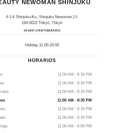
EAUTY NEWOMAN SHINJUKU
4-1-6 Shinjuku-Ku, Shinjuku Newoman２f,
160-0022 Tōkyō, Tōkyō
CHANEL FRAGRANCE＆BEAUTY N
03-6457-4784
LLAMAR
ITINERARIO
Holiday:11:00-20:00
HORARIOS
es
11:00 AM - 8:30 PM
tes
11:00 AM - 8:30 PM
coles
11:00 AM - 8:30 PM
ves
11:00 AM - 8:30 PM
nes
11:00 AM - 8:30 PM
ado
11:00 AM - 8:30 PM
ingo
11:00 AM - 8:00 PM