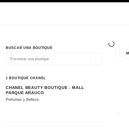
PRINCIPAL
ACTIVAR CONTRASTE ALTO
Únicamente en boutique
Sociedad corporativa
ALTA COSTURA
MODA
ALTA
BUSCAR UNA BOUTIQUE
M
resulta
filtros
Geolocalización - 
las sugerencias se muestran debajo de esta barra de búsqueda
0 Sugerencias disponibles
1
BOUTIQUE CHANEL
CHANEL BEAUTY BOUTIQUE - MALL
Ir a los filtros
PARQUE ARAUCO
Perfumes y Belleza
CERRA