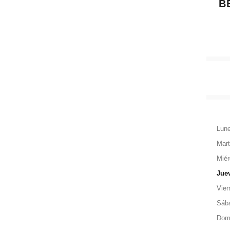
B
Lun
Mar
Miér
Jue
Vier
Sáb
Dom