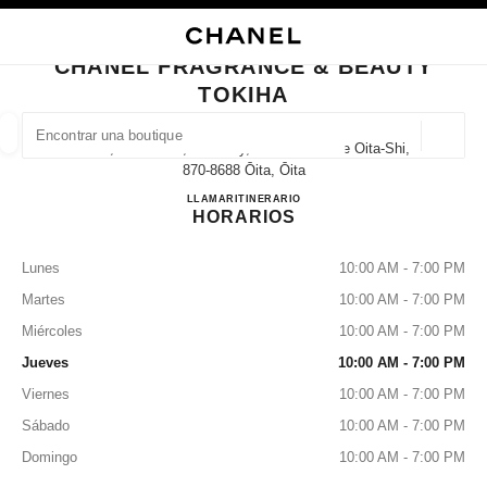
ACTIVAR CONTRASTE ALTO
CERRAR TARJETA DE BOUTIQUE CHANEL FRAGRANCE & BEAUTY TOKIH
navegación principal
Buscar
Mi
navegación principal
CHANEL FRAGRANCE & BEAUTY
TOKIHA
BUSCAR UNA BOUTIQUE
Geoloc
2-1-4, Fuchi-Cho, Oita City, Oita Prefecture Oita-Shi,
las sugerencias se muestran debajo de esta barra de búsqueda
0 Sugerencias disponibles
870-8688 Ōita, Ōita
CHANEL FRAGRANCE & B
LLAMAR
097-532-4390
ITINERARIO
HORARIOS
MODA
GAFAS
RELOJERÍA Y JOYERÍA
PERFUMES
resultado de los filtros por:
filtros
Lunes
10:00 AM - 7:00 PM
Martes
10:00 AM - 7:00 PM
Miércoles
10:00 AM - 7:00 PM
Jueves
10:00 AM - 7:00 PM
Viernes
10:00 AM - 7:00 PM
Sábado
10:00 AM - 7:00 PM
Domingo
10:00 AM - 7:00 PM