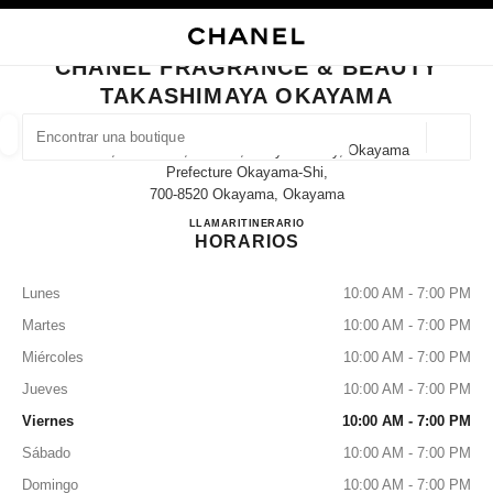
ACTIVAR CONTRASTE ALTO
CERRAR TARJETA DE BOUTIQUE CHANEL FRAGRANCE & BEAUTY TAKA
navegación principal
Buscar
Mi
navegación principal
CHANEL FRAGRANCE & BEAUTY
TAKASHIMAYA OKAYAMA
BUSCAR UNA BOUTIQUE
Geoloc
6-40, Honmachi, Kita-Ku, Okayama City, Okayama
las sugerencias se muestran debajo de esta barra de búsqueda
0 Sugerencias disponibles
Prefecture Okayama-Shi,
700-8520 Okayama, Okayama
CHANEL FRAGRANCE & 
LLAMAR
086-232-4591
ITINERARIO
MODA
GAFAS
RELOJERÍA Y JOYERÍA
PERFUMES
resultado de los filtros por:
filtros
HORARIOS
Lunes
10:00 AM - 7:00 PM
Martes
10:00 AM - 7:00 PM
Miércoles
10:00 AM - 7:00 PM
Jueves
10:00 AM - 7:00 PM
Viernes
10:00 AM - 7:00 PM
Sábado
10:00 AM - 7:00 PM
Domingo
10:00 AM - 7:00 PM