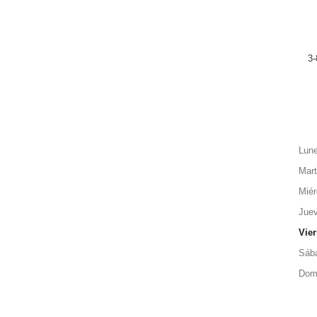
3-
Lun
Mar
Miér
Jue
Vie
Sáb
Dom