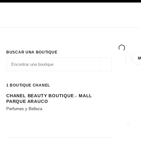
PRINCIPAL
ACTIVAR CONTRASTE ALTO
Únicamente en boutique
Sociedad corporativa
ALTA COSTURA
MODA
ALTA
BUSCAR UNA BOUTIQUE
M
resulta
filtros
Geolocalización - 
las sugerencias se muestran debajo de esta barra de búsqueda
0 Sugerencias disponibles
1
BOUTIQUE CHANEL
CHANEL BEAUTY BOUTIQUE - MALL
Ir a los filtros
PARQUE ARAUCO
Perfumes y Belleza
CERRA