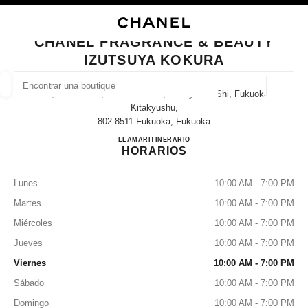
ACTIVAR CONTRASTE ALTO
CERRAR TARJETA DE BOUTIQUE CHANEL FRAGRANCE & BEAUTY IZUTS
navegación principal
Buscar
Mi
navegación principal
CHANEL FRAGRANCE & BEAUTY
IZUTSUYA KOKURA
BUSCAR UNA BOUTIQUE
Geoloc
1-1, Senba-Cho, Kokurakita-Ku, Kitakyushu-Shi, Fukuoka
las sugerencias se muestran debajo de esta barra de búsqueda
0 Sugerencias disponibles
Kitakyushu,
802-8511 Fukuoka, Fukuoka
CHANEL FRAGRANCE & B
LLAMAR
093-522-2134
ITINERARIO
MODA
GAFAS
RELOJERÍA Y JOYERÍA
PERFUMES
resultado de los filtros por:
filtros
HORARIOS
Lunes
10:00 AM - 7:00 PM
Martes
10:00 AM - 7:00 PM
Miércoles
10:00 AM - 7:00 PM
Jueves
10:00 AM - 7:00 PM
Viernes
10:00 AM - 7:00 PM
Sábado
10:00 AM - 7:00 PM
Domingo
10:00 AM - 7:00 PM