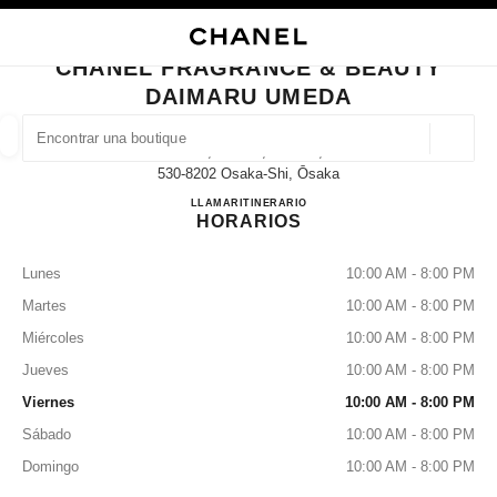
ACTIVAR CONTRASTE ALTO
CERRAR TARJETA DE BOUTIQUE CHANEL FRAGRANCE & BEAUTY DAIM
navegación principal
Buscar
Mi
navegación principal
CHANEL FRAGRANCE & BEAUTY
DAIMARU UMEDA
BUSCAR UNA BOUTIQUE
Geoloc
3-1-1, Umeda, Kita-Ku,
las sugerencias se muestran debajo de esta barra de búsqueda
0 Sugerencias disponibles
530-8202 Osaka-Shi, Ōsaka
CHANEL FRAGRANCE & 
LLAMAR
06-6345-9133
ITINERARIO
HORARIOS
MODA
GAFAS
RELOJERÍA Y JOYERÍA
PERFUMES
resultado de los filtros por:
filtros
Lunes
10:00 AM - 8:00 PM
Martes
10:00 AM - 8:00 PM
Miércoles
10:00 AM - 8:00 PM
Jueves
10:00 AM - 8:00 PM
Viernes
10:00 AM - 8:00 PM
Sábado
10:00 AM - 8:00 PM
Domingo
10:00 AM - 8:00 PM