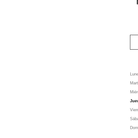
Lun
Mar
Miér
Jue
Vier
Sáb
Dom