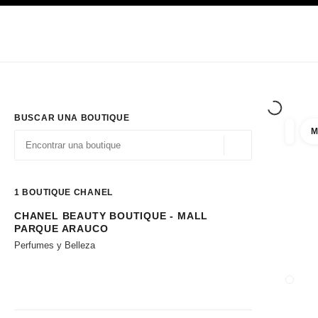
PRINCIPAL
ACTIVAR CONTRASTE ALTO
Únicamente en boutique
Sociedad corporativa
ALTA COSTURA
MODA
ALTA
BUSCAR UNA BOUTIQUE
M
resulta
filtros
Geolocalización - 
las sugerencias se muestran debajo de esta barra de búsqueda
0 Sugerencias disponibles
1
BOUTIQUE CHANEL
CHANEL BEAUTY BOUTIQUE - MALL
Ir a los filtros
PARQUE ARAUCO
Perfumes y Belleza
CERRA