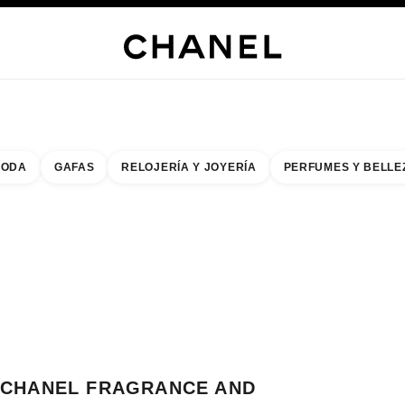
s
 JOYERÍA
JOYERÍA
RELOJERÍA
GAFAS
PERFUMES
MAQUILLAJE
TRATAMIENT
ODA
GAFAS
RELOJERÍA Y JOYERÍA
PERFUMES Y BELLE
do de los filtros por:
buscar la boutique más cercana
R TARJETA DE BOUTIQUE CHANEL FRAGRANCE AND BEAUTY BOUTIQUE 
CHANEL FRAGRANCE AND