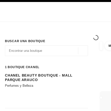
PRINCIPAL
ACTIVAR CONTRASTE ALTO
Únicamente en boutique
Sociedad corporativa
ALTA COSTURA
MODA
ALTA
BUSCAR UNA BOUTIQUE
M
resulta
filtros
Geolocalización - 
las sugerencias se muestran debajo de esta barra de búsqueda
0 Sugerencias disponibles
1
BOUTIQUE CHANEL
CHANEL BEAUTY BOUTIQUE - MALL
Ir a los filtros
PARQUE ARAUCO
Perfumes y Belleza
CERRA