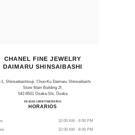
CHANEL FINE JEWELRY
DAIMARU SHINSAIBASHI
7-1, Shinsaibashisuji, Chuo-Ku Daimaru Shinsaibashi
Store Main Building 2f,
542-8501 Osaka-Shi, Ōsaka
CHANEL FINE JEWELRY DAIMARU 
06-6243-1905
LLAMAR
ITINERARIO
HORARIOS
es
10:00 AM - 8:00 PM
tes
10:00 AM - 8:00 PM