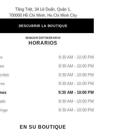
Tầng Trệt, 34 Lê Duẩn, Quận 1,
700000 Hồ Chí Minh, Ho Chi Minh City
DESCUBRIR LA BOUTIQUE
CHANEL DIAMOND PLAZA
2838239723
LLAMAR
ITINERARIO
HORARIOS
es
9:30 AM - 10:00 PM
tes
9:30 AM - 10:00 PM
coles
9:30 AM - 10:00 PM
ves
9:30 AM - 10:00 PM
rnes
9:30 AM - 10:00 PM
ado
9:30 AM - 10:00 PM
ingo
9:30 AM - 10:00 PM
EN SU BOUTIQUE