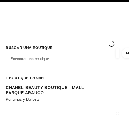
PRINCIPAL
ACTIVAR CONTRASTE ALTO
Únicamente en boutique
Sociedad corporativa
ALTA COSTURA
MODA
ALTA
BUSCAR UNA BOUTIQUE
M
resulta
filtros
Geolocalización - 
las sugerencias se muestran debajo de esta barra de búsqueda
0 Sugerencias disponibles
1
BOUTIQUE CHANEL
CHANEL BEAUTY BOUTIQUE - MALL
Ir a los filtros
PARQUE ARAUCO
Perfumes y Belleza
CERRA