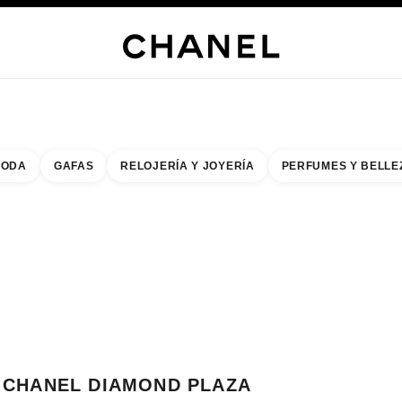
s
 JOYERÍA
JOYERÍA
RELOJERÍA
GAFAS
PERFUMES
MAQUILLAJE
TRATAMIENT
ODA
GAFAS
RELOJERÍA Y JOYERÍA
PERFUMES Y BELLE
do de los filtros por:
buscar la boutique más cercana
R TARJETA DE BOUTIQUE CHANEL DIAMOND PLAZA
CHANEL DIAMOND PLAZA