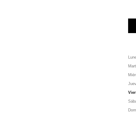
Lun
Mar
Miér
Jue
Vie
Sáb
Dom