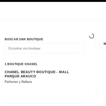
PRINCIPAL
ACTIVAR CONTRASTE ALTO
Únicamente en boutique
Sociedad corporativa
ALTA COSTURA
MODA
ALTA
BUSCAR UNA BOUTIQUE
M
resulta
filtros
Geolocalización - 
las sugerencias se muestran debajo de esta barra de búsqueda
0 Sugerencias disponibles
1
BOUTIQUE CHANEL
CHANEL BEAUTY BOUTIQUE - MALL
Ir a los filtros
PARQUE ARAUCO
Perfumes y Belleza
CERRA