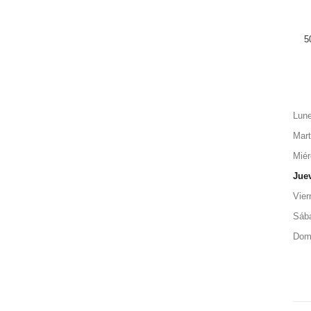
5
Lun
Mar
Miér
Jue
Vier
Sáb
Dom