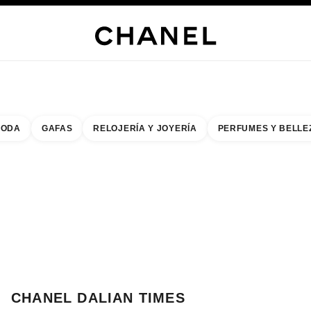
s
 JOYERÍA
JOYERÍA
RELOJERÍA
GAFAS
PERFUMES
MAQUILLAJE
TRATAMIENT
ODA
GAFAS
RELOJERÍA Y JOYERÍA
PERFUMES Y BELLE
do de los filtros por:
buscar la boutique más cercana
R TARJETA DE BOUTIQUE CHANEL DALIAN TIMES SQUARE
CHANEL DALIAN TIMES