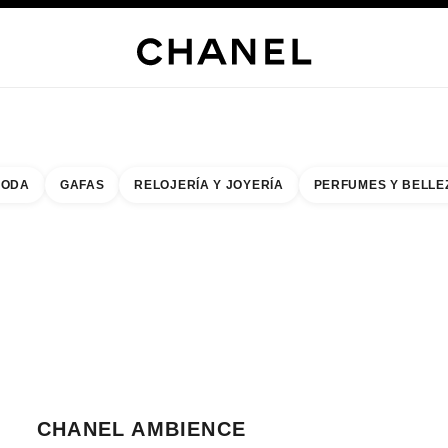
s
 JOYERÍA
JOYERÍA
RELOJERÍA
GAFAS
PERFUMES
MAQUILLAJE
TRATAMIENT
ODA
GAFAS
RELOJERÍA Y JOYERÍA
PERFUMES Y BELLE
do de los filtros por:
buscar la boutique más cercana
R TARJETA DE BOUTIQUE CHANEL AMBIENCE
CHANEL AMBIENCE