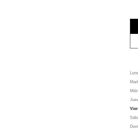
Lun
Mar
Miér
Jue
Vie
Sáb
Dom