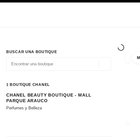
PRINCIPAL
ACTIVAR CONTRASTE ALTO
Únicamente en boutique
Sociedad corporativa
ALTA COSTURA
MODA
ALTA
BUSCAR UNA BOUTIQUE
M
resulta
filtros
Geolocalización - 
las sugerencias se muestran debajo de esta barra de búsqueda
0 Sugerencias disponibles
1
BOUTIQUE CHANEL
CHANEL BEAUTY BOUTIQUE - MALL
Ir a los filtros
PARQUE ARAUCO
Perfumes y Belleza
CERRA