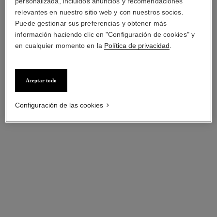
Ref. H6125
aterciopelado, esfera lacada
Ref. H11151
blanca, esfera lacada en
personalizada, incluidos anuncios y recomendaciones
Precio bajo solicitud
Precio bajo solicitud
en negro
negro
relevantes en nuestro sitio web y con nuestros socios.
Ver información
Ver información
Puede gestionar sus preferencias y obtener más
información haciendo clic en "Configuración de cookies" y
en cualquier momento en la
Política de privacidad
.
Aceptar todo
Configuración de las cookies
reloj j12 calibre 12.1 bisel de
reloj j12 calibre 12.2, 33 mm
diamantes, 38 mm
Cerámica de alta resistencia
Cerámica de alta resistencia
negra, acero y diamantes
negra y acero, bisel con
Ref. H9742
Precio bajo solicitud
Ref. H6526
diamantes
Precio bajo solicitud
Ver información
Ver información
novedad