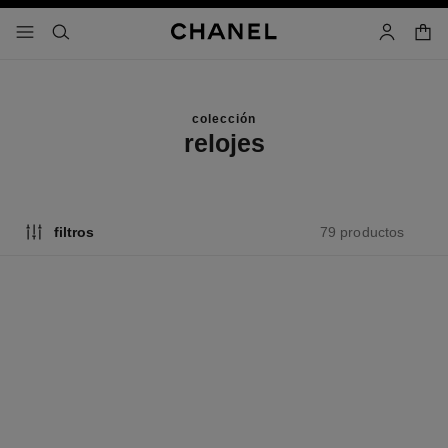
activar contraste alto
- navegación principal
buscar
cuenta
cest
colección
relojes
79 productos
filtros
novedad