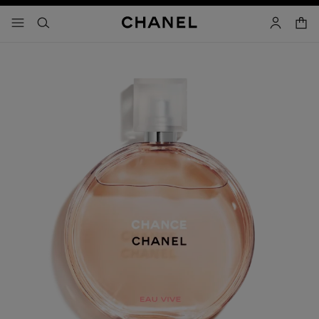
activar contraste alto
- navegación principal
buscar
cuenta
cest