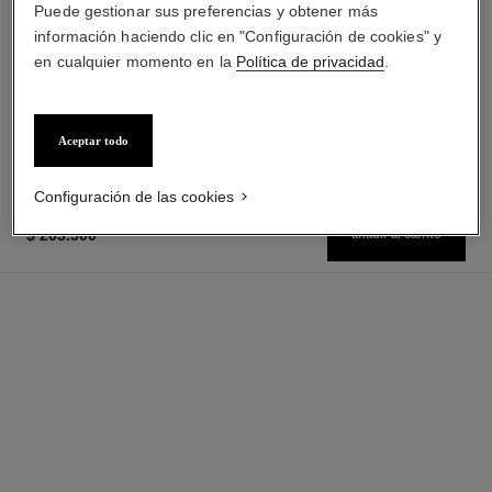
Puede gestionar sus preferencias y obtener más
información haciendo clic en "Configuración de cookies" y
chance eau tendre
hydra beauty nutrition
en cualquier momento en la
Política de privacidad
.
Eau de Parfum Vaporizador
Bálsamo Nutritivo para los
Ref. 126260
Labios
desde
Ref. 143120
$ 56.400
*
$ 157.300
*
($5640/g)
($1936/ml)
Aceptar todo
Ver información
Ver información
Configuración de las cookies
$ 203.500
*
añadir al carrito