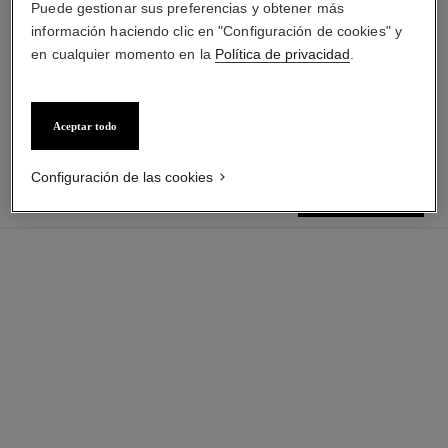
Puede gestionar sus preferencias y obtener más
información haciendo clic en "Configuración de cookies" y
allure homme sport
allure homme sport
en cualquier momento en la
Política de privacidad
.
Gel de Ducha
All-over Spray
Ref. 123730
Ref. 123710
$ 60.500
*
$ 121.000
*
($303/ml)
($1210/ml)
Ver información
Ver información
Aceptar todo
Configuración de las cookies
$ 145.200
*
añadir al carrito