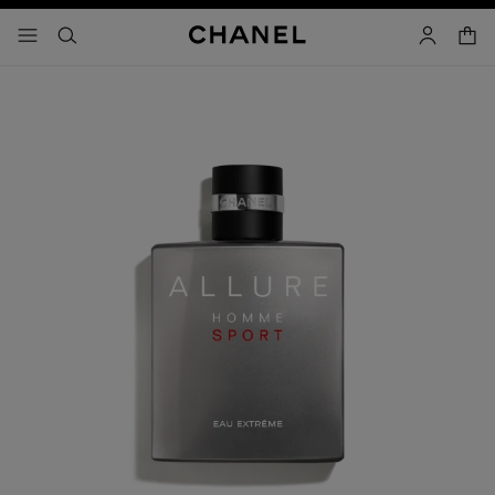
activar contraste alto
- navegación principal
buscar
cuenta
cest