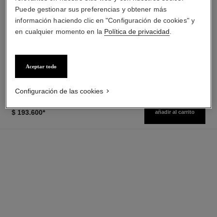
Puede gestionar sus preferencias y obtener más
coco mademoiselle
coco mademoiselle
información haciendo clic en "Configuración de cookies" y
Perfume para el Cabello
Crema Sedosa para el Cuerpo
en cualquier momento en la
Política de privacidad
.
Ref. 116997
Ref. 116790
$ 90.200
*
$ 117.700
*
($2577/ml)
($785/g)
Ver información
Ver información
Aceptar todo
Configuración de las cookies
$ 193.600
*
añadir al carrito