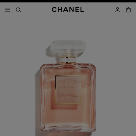
activar contraste alto
- navegación principal
buscar
cuenta
cest