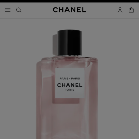
activar contraste alto
- navegación principal
buscar
cuenta
cest