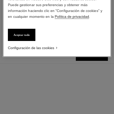
Puede gestionar sus preferencias y obtener más
le rouge duo ultra tenue
le lift la crème main
información haciendo clic en "Configuración de cookies" y
Dúo para Labios de Larga
Efecto Suavisante – Unificador
en cualquier momento en la
Política de privacidad
.
Duración
– Redensificador
Ref. 175104
Ref. 141640
16 tonos disponibles
$ 82.400
*
($1648/ml)
$ 54.200
*
($6775/ml)
Ver información
Ver información
Aceptar todo
Configuración de las cookies
$ 181.500
*
añadir al carrito