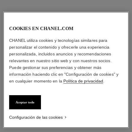
COOKIES EN CHANEL.COM
CHANEL utiliza cookies y tecnologías similares para
bleu de chanel
bleu de chanel
personalizar el contenido y ofrecerle una experiencia
Gel de Ducha
Desodorante Vaporizador
personalizada, incluidos anuncios y recomendaciones
Ref. 107960
Ref. 107930
$ 60.500
*
$ 49.500
*
relevantes en nuestro sitio web y con nuestros socios.
($303/ml)
($495/ml)
Añadir al Carrito
Añadir al Carrito
Puede gestionar sus preferencias y obtener más
información haciendo clic en "Configuración de cookies" y
en cualquier momento en la
Política de privacidad
.
Aceptar todo
Configuración de las cookies