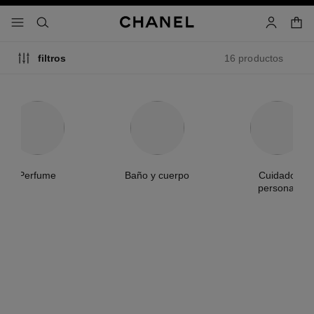
activar contraste alto
- navegación principal
buscar
cuenta
cest
16 productos
filtros
Perfume
Baño y cuerpo
Cuidado
personal
novedad