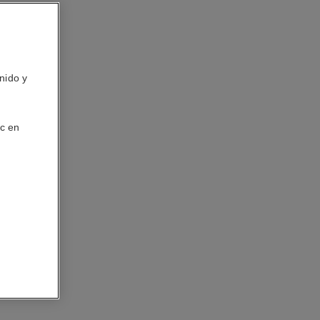
nido y
ic en