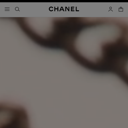
activar contraste alto
- navegación principal
buscar
cuenta
cest