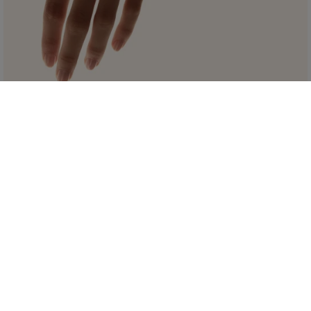
EDICIÓN LIMITADA
GABRIELLE CHANEL ESSENCE
VAPORIZADOR PARA EL BOLSO
Con un estuche dorado adornado con una doble cadena, se presenta como
una joya, para llevarlo alrededor de la muñeca o en el bolso.
comprar