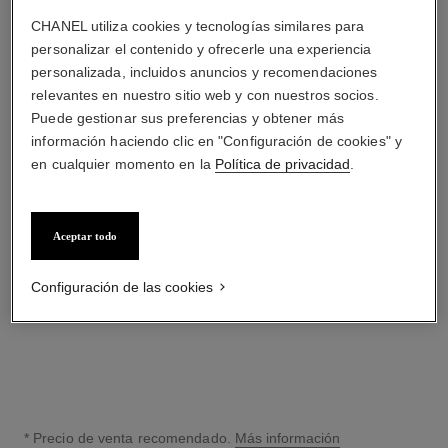
CHANEL utiliza cookies y tecnologías similares para
personalizar el contenido y ofrecerle una experiencia
personalizada, incluidos anuncios y recomendaciones
relevantes en nuestro sitio web y con nuestros socios.
Puede gestionar sus preferencias y obtener más
información haciendo clic en "Configuración de cookies" y
en cualquier momento en la
Política de privacidad
.
n°5
n°5
Desodorante Vaporizador
Crema para el Cuerpo
Ref. 105738
Ref. 105728
Aceptar todo
$ 71.500
*
$ 117.700
*
($715/ml)
($785/g)
Añadir al Carrito
Añadir al Carrito
Configuración de las cookies
* Precio de venta recomendado.
Más información