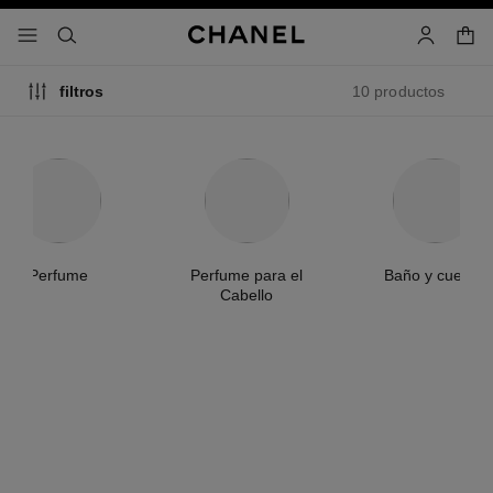
activar contraste alto
- navegación principal
buscar
cuenta
cest
10 productos
filtros
Perfume
Perfume para el
Baño y cuerpo
Cabello