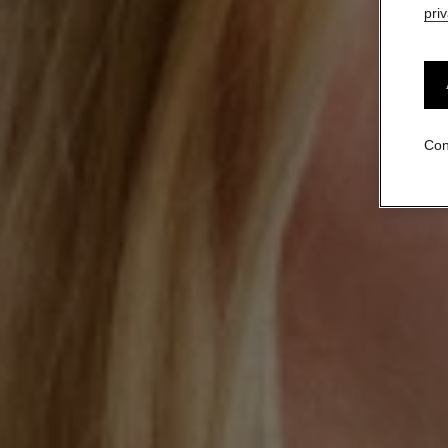
pri
Con