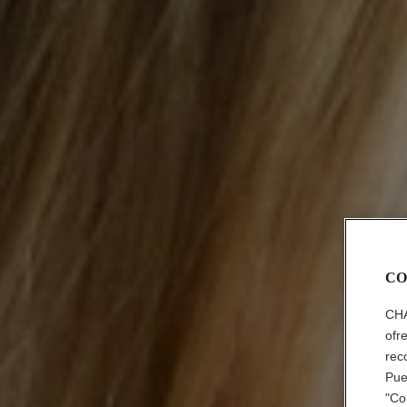
CO
CHA
ofr
rec
Pue
"Co