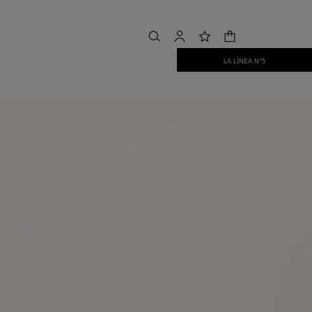
buscar
cuenta
lista de deseos
cesta
LA LÍNEA N°5