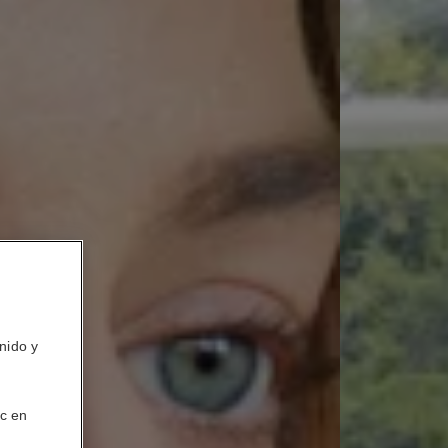
nido y
ic en