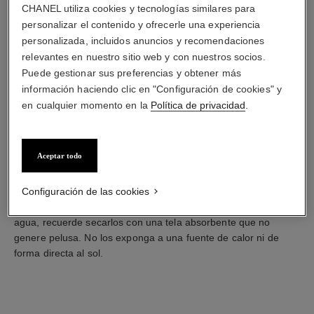
CHANEL utiliza cookies y tecnologías similares para
personalizar el contenido y ofrecerle una experiencia
Piel suave
Piel efecto charol
Piel de cordero o piel de ternera en ante
personalizada, incluidos anuncios y recomendaciones
relevantes en nuestro sitio web y con nuestros socios.
Piel suave
Aplique regularmente una crema nutritiva para calzado y
Puede gestionar sus preferencias y obtener más
deslice con delicadeza una tela suave limpia para un resultado
información haciendo clic en "Configuración de cookies" y
brillante. Para permitir que la piel respire, no aplique crema en
en cualquier momento en la
Política de privacidad
.
exceso. Gabrielle Chanel fue la primera persona en crear el
calzado en dos tonos, y ella misma los lucía durante todas las
estaciones para aportar elegancia. El zapato bicolor se ha
Aceptar todo
convertido en un icono atemporal del calzado. Para mantener
su calzado en buenas condiciones, aplique esta simple
Configuración de las cookies
precaución: use un limpiador de calzado incoloro para evitar
que destiña. Si su calzado se mojase con la lluvia o si cae
agua, recuerde secarlos con una tela absorbente que no
genere pelusa. No los exponga a una fuente de calor ni de
forma directa al sol.
Back to Piel suave