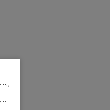
nido y
ic en