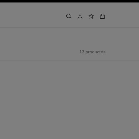
buscar
cuenta
lista de deseos
cesta
13 productos