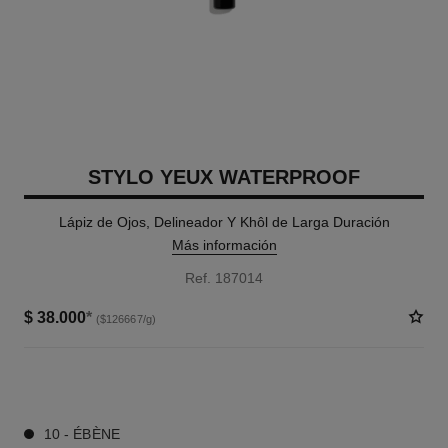
STYLO YEUX WATERPROOF
Lápiz de Ojos, Delineador Y Khôl de Larga Duración
Más información
Ref. 187014
$ 38.000
*
($126667/g)
13 TONOS DISPONIBLES
10 - ÉBÈNE