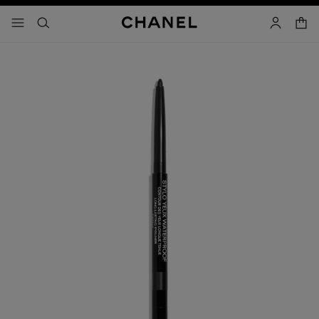
activar contraste alto
- navegación principal
buscar
cuenta
cest