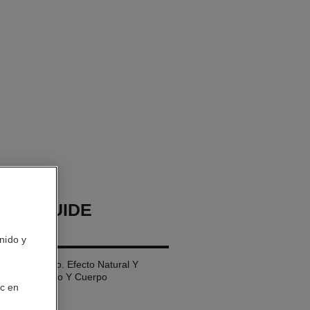
GES FLUIDE
NEUR
nido y
Efecto Irisado. Efecto Natural Y
o. para Rostro Y Cuerpo
ic en