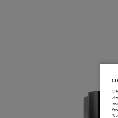
CO
CHA
ofr
rec
Pue
"Co