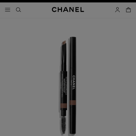
activar contraste alto
- navegación principal
buscar
cuenta
cest