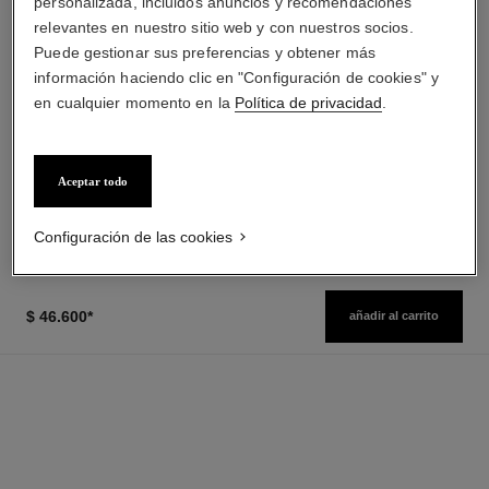
personalizada, incluidos anuncios y recomendaciones
relevantes en nuestro sitio web y con nuestros socios.
Puede gestionar sus preferencias y obtener más
información haciendo clic en "Configuración de cookies" y
en cualquier momento en la
Política de privacidad
.
le rouge duo ultra tenue
crayon sourcils
Dúo para Labios de Larga
Lápiz para Estructurar las
Duración
Cejas
Ref. 175104
Ref. 183015
Aceptar todo
16 tonos disponibles
6 tonos disponibles
$ 54.200
*
$ 38.000
*
($6775/ml)
($38000/g)
Ver información
Ver información
Configuración de las cookies
$ 46.600
*
añadir al carrito