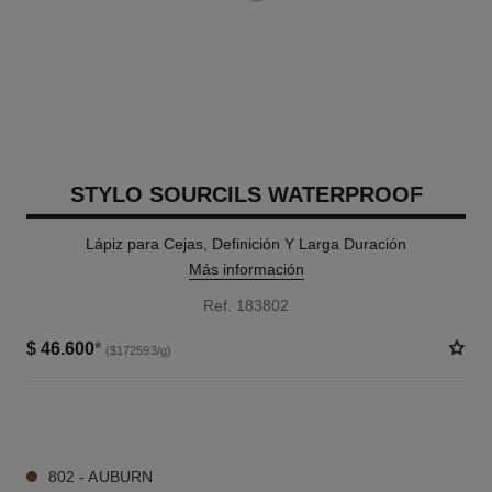
STYLO SOURCILS WATERPROOF
Lápiz para Cejas, Definición Y Larga Duración
Más información
Ref. 183802
$ 46.600
*
($172593/g)
4 TONOS DISPONIBLES
802 - AUBURN