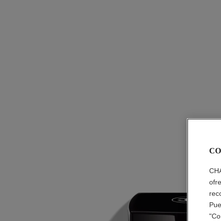
CO
CHA
ofr
rec
Pue
"Co