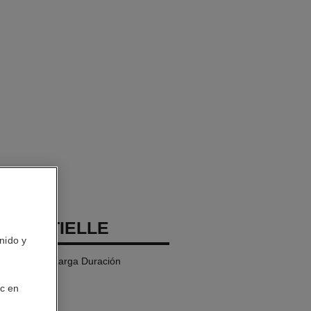
SSENTIELLE
nido y
ultiusos de Larga Duración
ic en