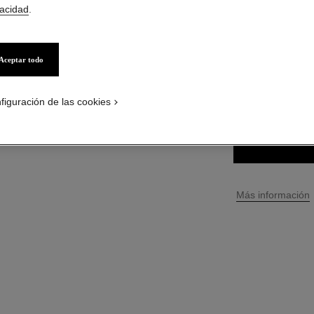
vacidad
.
$ 43.400
*
($19727
Aceptar todo
17 TONOS DISPONI
228 - ROSE 
figuración de las cookies
↩
Más información