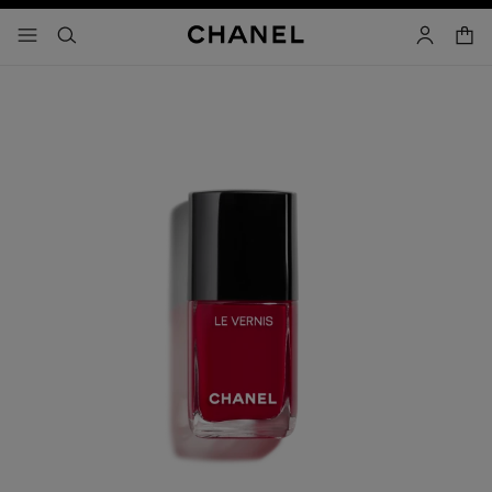
activar contraste alto
- navegación principal
buscar
cuenta
cest