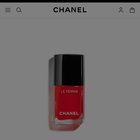
activar contraste alto
- navegación principal
buscar
cuenta
cest