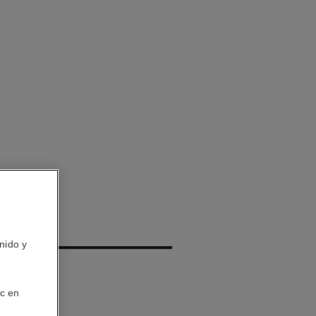
IS
nido y
ic en