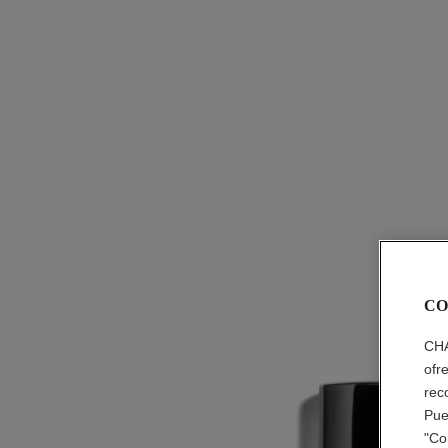
CO
CHA
ofr
rec
Pue
"Co