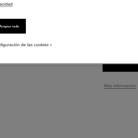
vacidad
.
$ 35.800
*
($2754/m
Aceptar todo
34 TONOS DISPONI
143 - DIVA
figuración de las cookies
↩
Más información