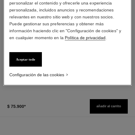
personalizar el contenido y ofrecerle una experiencia
personalizada, incluidos anuncios y recomendaciones
relevantes en nuestro sitio web y con nuestros socios.
Puede gestionar sus preferencias y obtener más
información haciendo clic en "Configuración de cookies" y
en cualquier momento en la
Política de privacidad
.
noir allure
joues contraste intense
Máscara Todo en Uno:
Rubor Crema Empolvada
Aceptar todo
Volumen, Longitud, Curvatura
Ref. 168242
5 tonos disponibles
Ref. 190010
Y Definición
10 - NOIR
$ 60.500
*
($7563/g)
$ 45.500
*
Configuración de las cookies
Ver información
Ver información
$ 75.900
*
añadir al carrito