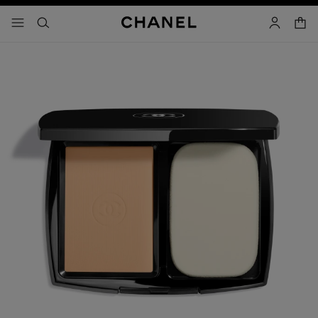
activar contraste alto
- navegación principal
buscar
cuenta
cest