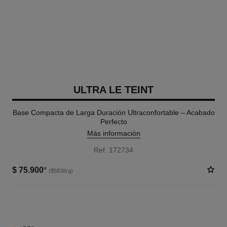
ULTRA LE TEINT
Base Compacta de Larga Duración Ultraconfortable – Acabado
Perfecto
Más información
Ref. 172734
$ 75.900
*
($5838/g)
6 TONOS DISPONIBLES