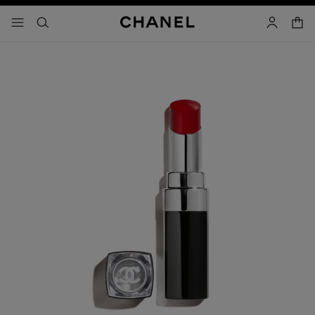
activar contraste alto
- navegación principal
buscar
cuenta
cest