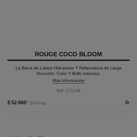
ROUGE COCO BLOOM
La Barra de Labios Hidratante Y Rellenadora de Larga
Duración. Color Y Brillo Intensos.
Más información
Ref. 172138
$ 52.000
*
($17333/g)
9 TONOS DISPONIBLES