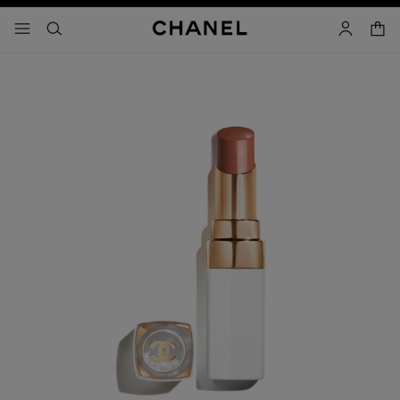
activar contraste alto
- navegación principal
buscar
cuenta
cest