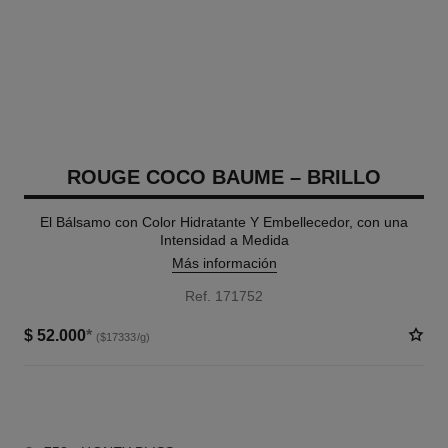
ROUGE COCO BAUME – BRILLO
El Bálsamo con Color Hidratante Y Embellecedor, con una
Intensidad a Medida
Más información
Ref. 171752
$ 52.000
*
($17333/g)
6 TONOS DISPONIBLES