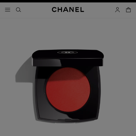
activar contraste alto
- navegación principal
buscar
cuenta
cest