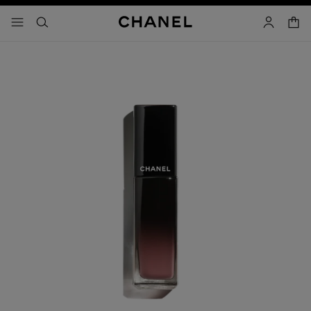
activar contraste alto
- navegación principal
buscar
cuenta
cest