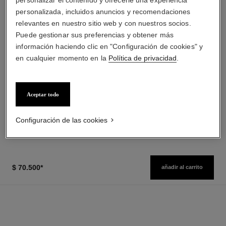
personalizada, incluidos anuncios y recomendaciones
relevantes en nuestro sitio web y con nuestros socios.
Puede gestionar sus preferencias y obtener más
información haciendo clic en "Configuración de cookies" y
en cualquier momento en la
Política de privacidad
.
baume essentiel
joues contraste intense
Stick Iluminador Multiusos
Rubor Crema Empolvada
Ref. 169060
Ref. 168242
Aceptar todo
3 tonos disponibles
5 tonos disponibles
$ 52.000
*
$ 60.500
*
($6500/g)
($7563/g)
Ver información
Ver información
Configuración de las cookies
$ 70.500
*
añadir al carrito