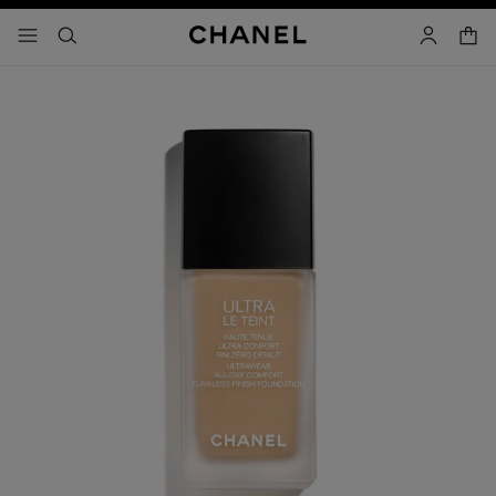
activar contraste alto
- navegación principal
buscar
cuenta
cest