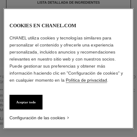
LISTA DETALLADA DE INGREDIENTES
Los elementos que componen este envase han
COOKIES EN CHANEL.COM
sido diseñados minuciosamente.
CHANEL utiliza cookies y tecnologías similares para
personalizar el contenido y ofrecerle una experiencia
LISTA DETALLADA DE LOS COMPONENTES DEL ENVASE
personalizada, incluidos anuncios y recomendaciones
relevantes en nuestro sitio web y con nuestros socios.
Puede gestionar sus preferencias y obtener más
información haciendo clic en "Configuración de cookies" y
* Proporción de ingredientes y derivados naturales calculada según la norma ISO
en cualquier momento en la
Política de privacidad
.
16128
Volver al título↩
** Estimation calculated in October 2023 using the method published by the IPCC
in 2013 and in compliance with ISO 14067. Scope of analysis: manufacture of
cosmetic ingredients and packaging components, production, distribution, use of
Aceptar todo
the product (if relevant to the product) and end of life of the packaging.
Methodology verified by Bureau Veritas.
Configuración de las cookies
Volver al título↩
La sección EN EL CORAZÓN DEL PRODUCTO se ha elaborado a partir de
información recopilada y validada en octubre 2023.