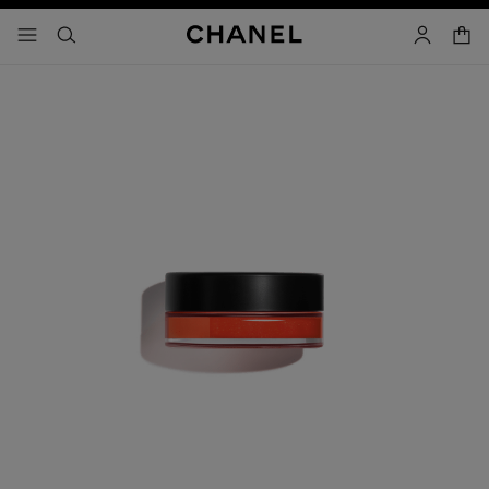
activar contraste alto
- navegación principal
buscar
cuenta
cest