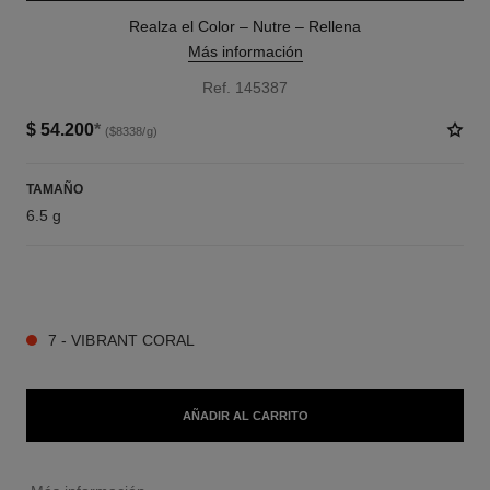
Realza el Color – Nutre – Rellena
Más información
Ref. 145387
$ 54.200
*
($8338/g)
TAMAÑO
6.5 g
9 TONOS DISPONIBLES
7 - VIBRANT CORAL
AÑADIR AL CARRITO