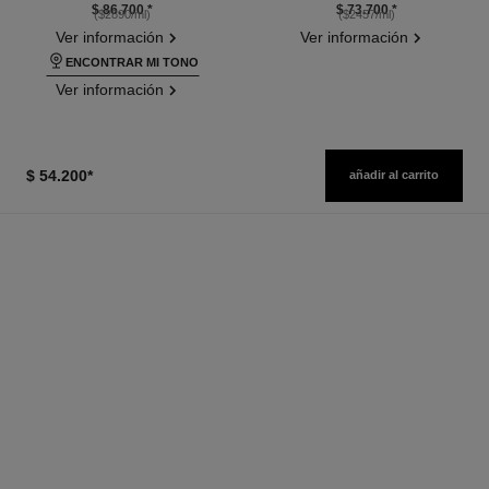
$ 86.700
*
$ 73.700
*
($2890/ml)
($2457/ml)
Ver información
Ver información
ENCONTRAR MI TONO
Ver información
$ 54.200
*
añadir al carrito