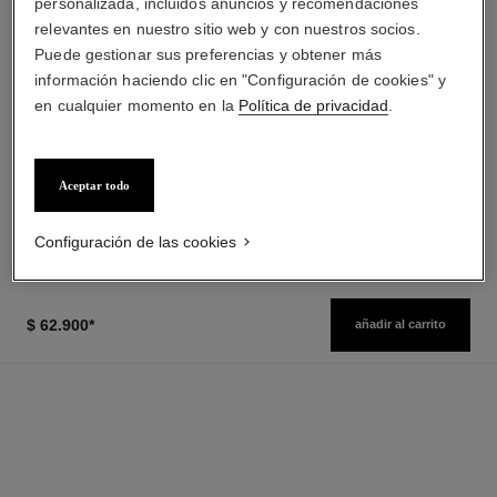
personalizada, incluidos anuncios y recomendaciones
relevantes en nuestro sitio web y con nuestros socios.
Puede gestionar sus preferencias y obtener más
información haciendo clic en "Configuración de cookies" y
en cualquier momento en la
Política de privacidad
.
poudre universelle libre
hydra beauty micro sérum
Polvos Sueltos Acabado
Hidratante Reequilibrante
Natural. Formato Viaje
Reafirmante
Ref. 132712
Ref. 133325
6 tonos disponibles
desde
Aceptar todo
$ 70.500
*
$ 124.600
*
($11917/g)
($3360/ml)
Ver información
Ver información
Configuración de las cookies
$ 62.900
*
añadir al carrito