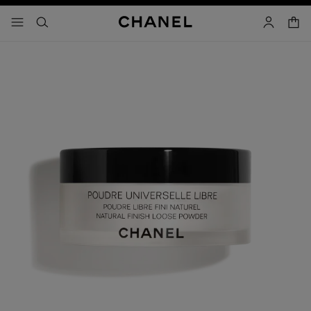
activar contraste alto
- navegación principal
buscar
cuenta
cest