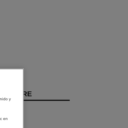
LUMIÈRE
nido y
es
ic en