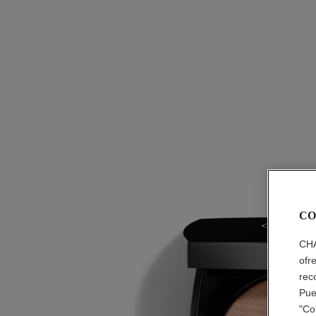
CO
CHA
ofr
rec
Pue
"Co