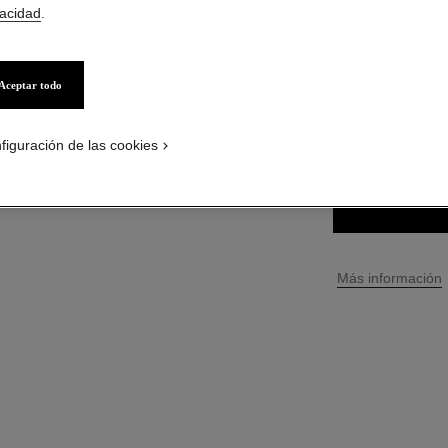
vacidad
.
$ 65.000
*
($7647/g
Aceptar todo
2 TONOS DISPONIB
10 - IVORY G
figuración de las cookies
↩
Más información