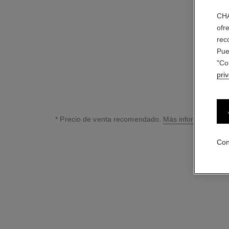
probar
CHA
Añadir al Carrito
ofr
rec
Pue
"Co
pri
* Precio de venta recomendado.
Más información
↩
Con