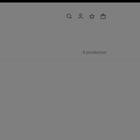
buscar
cuenta
lista de deseos
cesta
4 productos