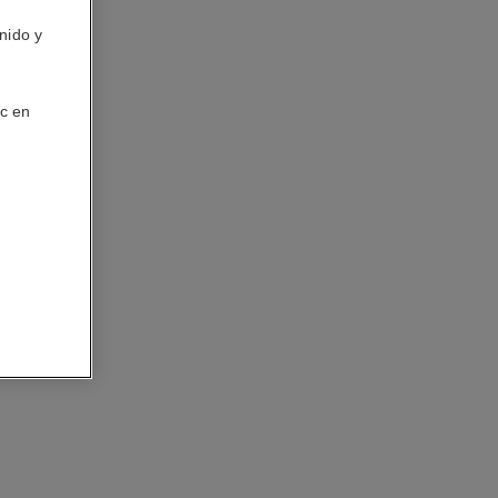
nido y
ic en