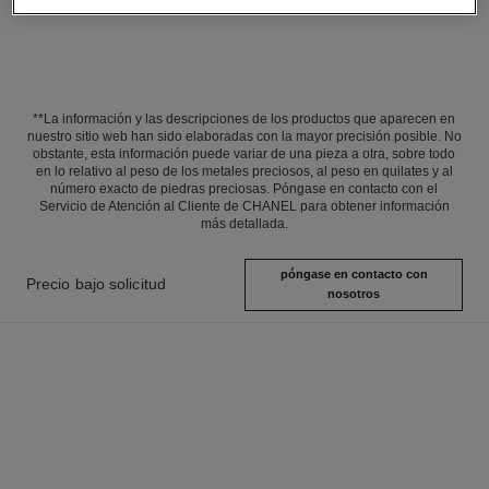
**La información y las descripciones de los productos que aparecen en
nuestro sitio web han sido elaboradas con la mayor precisión posible. No
obstante, esta información puede variar de una pieza a otra, sobre todo
en lo relativo al peso de los metales preciosos, al peso en quilates y al
número exacto de piedras preciosas. Póngase en contacto con el
Servicio de Atención al Cliente de CHANEL para obtener información
más detallada.
póngase en contacto con
Precio bajo solicitud
nosotros