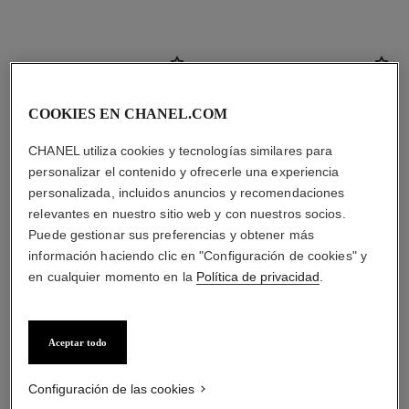
COOKIES EN CHANEL.COM
CHANEL utiliza cookies y tecnologías similares para
personalizar el contenido y ofrecerle una experiencia
personalizada, incluidos anuncios y recomendaciones
relevantes en nuestro sitio web y con nuestros socios.
Puede gestionar sus preferencias y obtener más
información haciendo clic en "Configuración de cookies" y
en cualquier momento en la
Política de privacidad
.
collar transformable diamant
pendientes diamant evanescent
evanescent
Oro blanco de 18 quilates,
Oro blanco de 18 quilates,
diamantes
Aceptar todo
diamantes
Ref. J63488
Precio bajo solicitud
Ref. J63493
Precio bajo solicitud
Ver información
Ver información
Configuración de las cookies