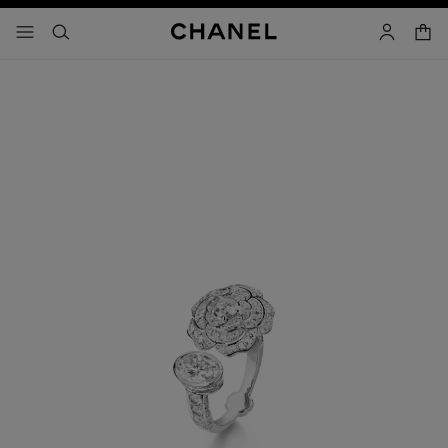
activar contraste alto
- navegación principal
buscar
cuenta
cest