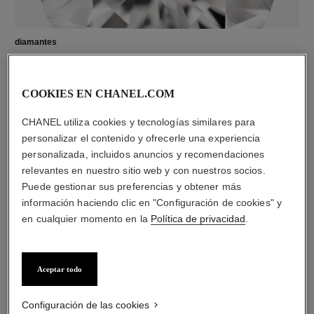
diamantes
23 diamantes talla brillante con un total de 0,73 quilate
Las características de cada pieza pueden variar**
COOKIES EN CHANEL.COM
CHANEL utiliza cookies y tecnologías similares para
personalizar el contenido y ofrecerle una experiencia
personalizada, incluidos anuncios y recomendaciones
relevantes en nuestro sitio web y con nuestros socios.
Puede gestionar sus preferencias y obtener más
información haciendo clic en "Configuración de cookies" y
en cualquier momento en la
Política de privacidad
.
material
Aceptar todo
Oro amarillo de 18 quilates
Configuración de las cookies