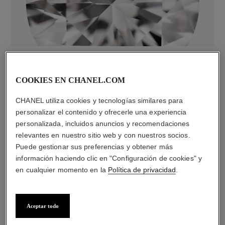
diamantes
23 diamantes talla brillante con un total de 0,73 quilate
COOKIES EN CHANEL.COM
Las características de cada pieza pueden variar**
CHANEL utiliza cookies y tecnologías similares para
personalizar el contenido y ofrecerle una experiencia
personalizada, incluidos anuncios y recomendaciones
relevantes en nuestro sitio web y con nuestros socios.
Puede gestionar sus preferencias y obtener más
información haciendo clic en "Configuración de cookies" y
en cualquier momento en la
Política de privacidad
.
Aceptar todo
material
ORO BEIGE de 18 quilates