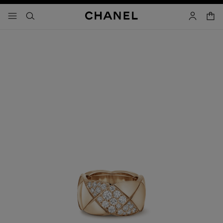
activar contraste alto
- navegación principal
buscar
cuenta
cest