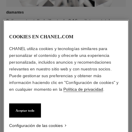
diamantes
2 diamantes talla brillante de 0,16 quilate en total
Las características de cada pieza pueden variar**
COOKIES EN CHANEL.COM
CHANEL utiliza cookies y tecnologías similares para
personalizar el contenido y ofrecerle una experiencia
personalizada, incluidos anuncios y recomendaciones
relevantes en nuestro sitio web y con nuestros socios.
Puede gestionar sus preferencias y obtener más
información haciendo clic en "Configuración de cookies" y
en cualquier momento en la
Política de privacidad
.
material
ORO BEIGE de 18 quilates
Aceptar todo
Configuración de las cookies