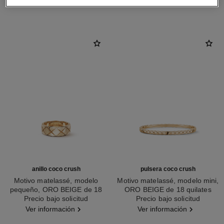
DESCUBRA TAMBIÉN
anillo coco crush
pulsera coco crush
Motivo matelassé, modelo
Motivo matelassé, modelo mini,
pequeño, ORO BEIGE de 18
ORO BEIGE de 18 quilates
Ref. J10817
Precio bajo solicitud
quilates
Ref. J12324
Precio bajo solicitud
Ver información
Ver información