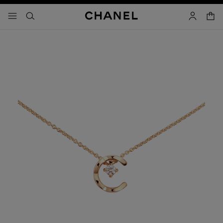
activar contraste alto
- navegación principal
buscar
cuenta
cest