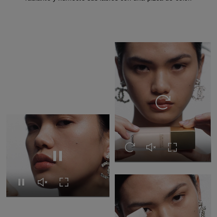
Volver a ver el ví
Volver a ver el vídeo
Activar el sonido del 
Expandir a pan
Pausar el vídeo
Pausar el vídeo
Activar el sonido del vídeo
Expandir a pantalla completa