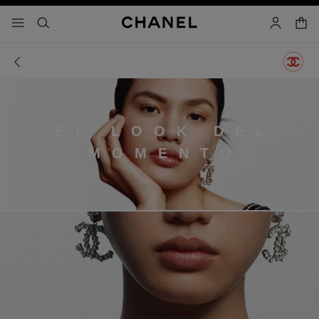
activar contraste alto
- navegación principal
buscar
cuenta
cest
EL LOOK DEL
MOMENTO