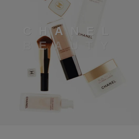
Chanel beauty
C
H
A
N
E
L
B
E
A
U
T
Y