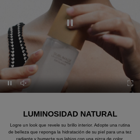
Pausar el vídeo
Pausar el vídeo
Activar el sonido del vídeo
Expa
LUMINOSIDAD NATURAL
Logre un look que revele su brillo interior. Adopte una rutina
de belleza que reponga la hidratación de su piel para una tez
radiante y humecte sus labios con una pizca de color.