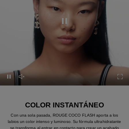
Pausar el vídeo
Pausar el vídeo
Activar el sonido del vídeo
Expa
COLOR INSTANTÁNEO
Con una sola pasada, ROUGE COCO FLASH aporta a los
labios un color intenso y luminoso. Su fórmula ultrahidratante
se transforma al entrar en contacto para crear un acabado