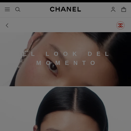
activar contraste alto
- navegación principal
buscar
cuenta
cest
EL LOOK DEL
MOMENTO