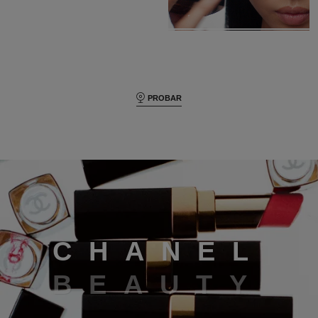
PROBAR
Chanel beauty
C
H
A
N
E
L
B
E
A
U
T
Y