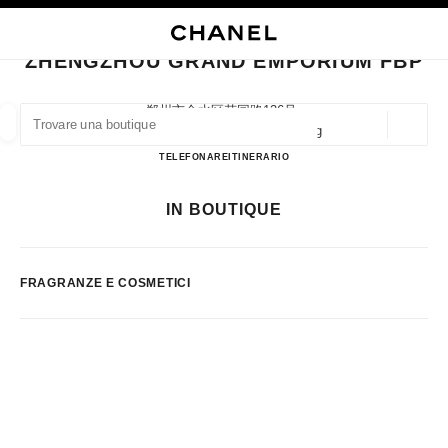
ATTIVA CONTRASTO ELEVATO
CHIUDI LA SCHEDA DELLA BOUTIQUE ZHENGZHOU GRAND EMPORIUM F
navigazione principale
Cercare
Il 
Car
navigazione principale
ZHENGZHOU GRAND EMPORIUM FBP
TROVARE UNA BOUTIQUE
郑州市金水区花园路126号,
450000 Zhengzhou, Henan Sheng
Geoloca
I suggerimenti sono mostrati sotto la barra di ricerca
0 Suggerimenti disponibili
Zhengzhou Grand Emporium
TELEFONARE
37161285277
ITINERARIO
MODA
OCCHIALI
OROLOGERIA E GIOIELLERIA
F
IN BOUTIQUE
Filtrare risultati per:
Filtri
FRAGRANZE E COSMETICI