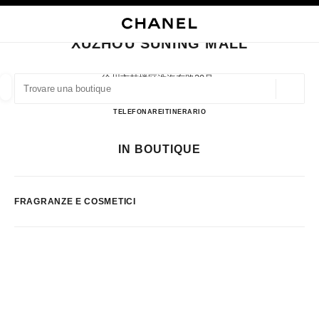
ATTIVA CONTRASTO ELEVATO
CHIUDI LA SCHEDA DELLA BOUTIQUE XUZHOU SUNING MALL
navigazione principale
Cercare
Il 
Car
navigazione principale
XUZHOU SUNING MALL
TROVARE UNA BOUTIQUE
徐州市鼓楼区淮海东路29号,
221000 Xuzhou, Jiangsu Sheng
Geoloca
I suggerimenti sono mostrati sotto la barra di ricerca
0 Suggerimenti disponibili
Xuzhou Suning Mall
TELEFONARE
51683715010
ITINERARIO
MODA
OCCHIALI
OROLOGERIA E GIOIELLERIA
F
IN BOUTIQUE
Filtrare risultati per:
Filtri
FRAGRANZE E COSMETICI